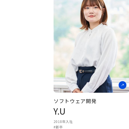
新しい知識に出会える
毎日。地方からでもIT
の仕事はできる
ソフトウェア開発
Y.U
2018年入社
#新卒