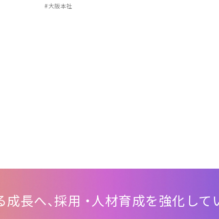
#大阪本社
自力で答えを出すこと
を諦めない人になって
ほしい。
る成長へ
、
採用
・
人材育成を
強化して