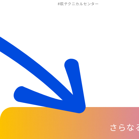
#萩テクニカルセンター
仕事の中に沢山の気づ
きがある。働きながら
学びを深める道があ
る。
さらな