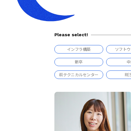
Please select!
インフラ構築
ソフトウ
新卒
中
萩テクニカルセンター
RE