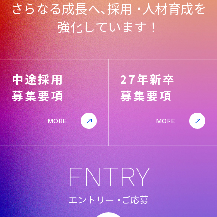
さらなる成長へ
、
採用
・
人材育成を
強化しています！
中途採用
27年新卒
募集要項
募集要項
MORE
MORE
ENTRY
エントリー
・
ご応募